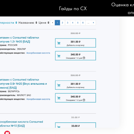
Оценка к
Гайды по CX
оп