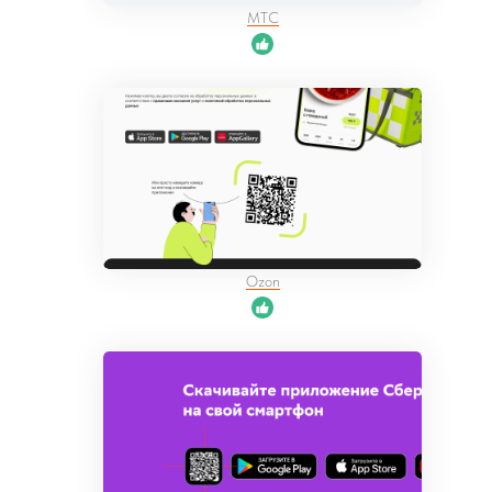
МТС
Ozon