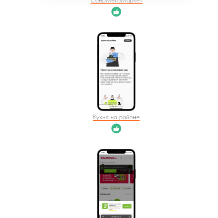
СберМегаМаркет
Кухня на районе