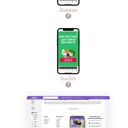
Эльдорадо
ВкусВилл