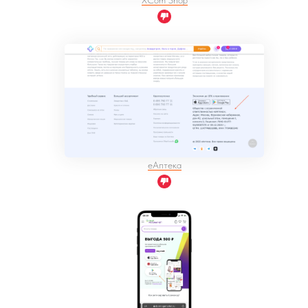
XCom Shop
eАптека