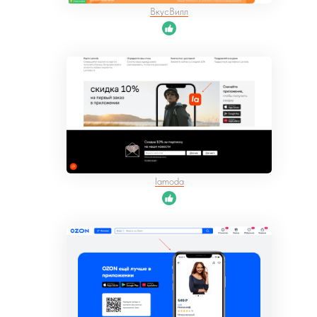
ВкусВилл
lamoda