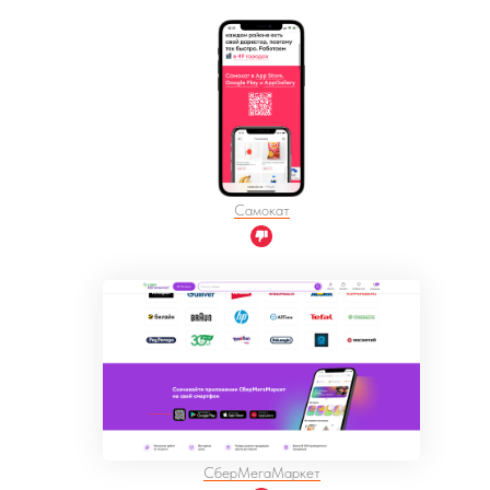
Самокат
СберМегаМаркет