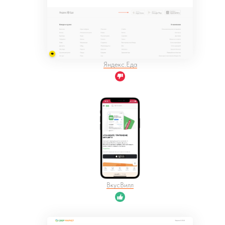
Яндекс.Еда
ВкусВилл