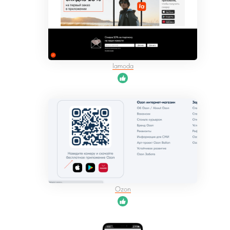
lamoda
Ozon