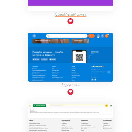
СберМегаМаркет
Здравсити