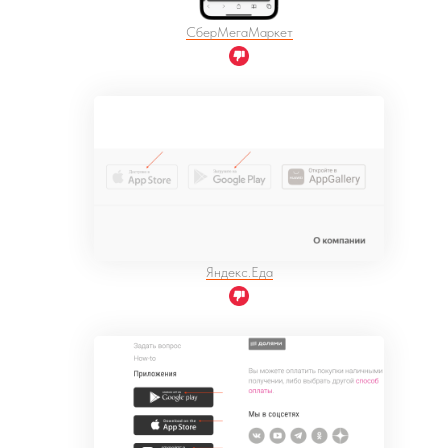
СберМегаМаркет
Яндекс.Еда