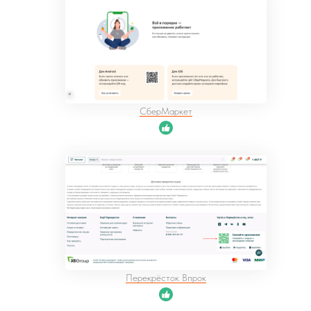
СберМаркет
Перекрёсток Впрок