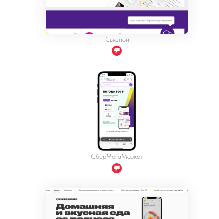
Связной
СберМегаМаркет