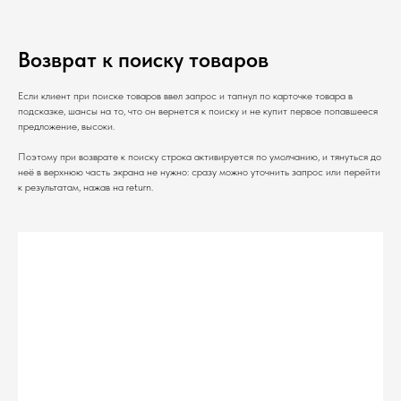
Возврат к поиску товаров
Если клиент при поиске товаров ввел запрос и тапнул по карточке товара в
подсказке, шансы на то, что он вернется к поиску и не купит первое попавшееся
предложение, высоки.
Поэтому при возврате к поиску строка активируется по умолчанию, и тянуться до
неё в верхнюю часть экрана не нужно: сразу можно уточнить запрос или перейти
к результатам, нажав на return.