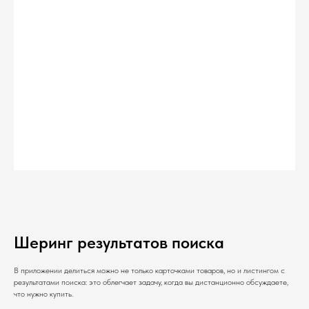
Шеринг результатов поиска
В приложении делиться можно не только карточками товаров, но и листингом с
результатами поиска: это облегчает задачу, когда вы дистанционно обсуждаете,
что нужно купить.