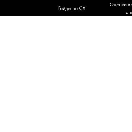
Оценка к
Гайды по CX
оп