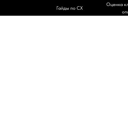
Оценка к
Гайды по CX
оп