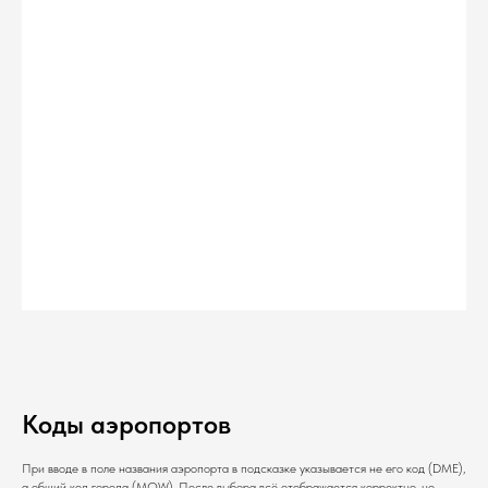
Коды аэропортов
При вводе в поле названия аэропорта в подсказке указывается не его код (DME),
а общий код города (MOW). После выбора всё отображается корректно, но