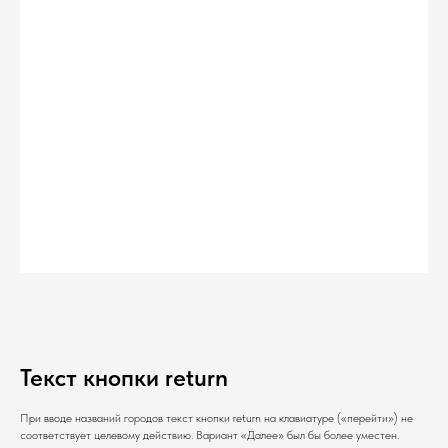
Текст кнопки return
При вводе названий городов текст кнопки return на клавиатуре («перейти») не
соответствует целевому действию. Вариант «Далее» был бы более уместен.