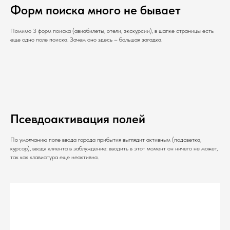
Форм поиска много не бывает
Помимо 3 форм поиска (авиабилеты, отели, экскурсии), в шапке страницы есть
еще одно поле поиска. Зачем оно здесь – большая загадка.
Псевдоактивация полей
По умолчанию поле ввода города прибытия выглядит активным (подсветка,
курсор), вводя клиента в заблуждение: вводить в этот момент он ничего не может,
так как клавиатура еще неактивна.