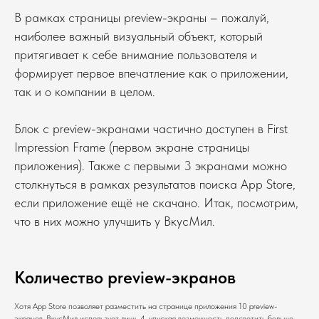
В рамках страницы preview-экраны – пожалуй,
наиболее важный визуальный объект, который
притягивает к себе внимание пользователя и
формирует первое впечатление как о приложении,
так и о компании в целом.
Блок с preview-экранами частично доступен в First
Impression Frame (первом экране страницы
приложения). Также с первыми 3 экранами можно
столкнуться в рамках результатов поиска App Store,
если приложение ещё не скачано. Итак, посмотрим,
что в них можно улучшить у ВкусМил.
Количество preview-экранов
Хотя App Store позволяет разместить на странице приложения 10 preview-
экранов, ВкусМил использует лишь 4, упуская возможность подсветить больше