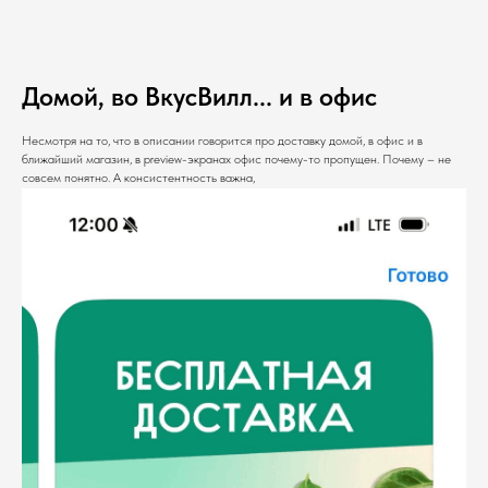
Домой, во ВкусВилл... и в офис
Несмотря на то, что в описании говорится про доставку домой, в офис и в
ближайший магазин, в preview-экранах офис почему-то пропущен. Почему – не
совсем понятно. А консистентность важна,