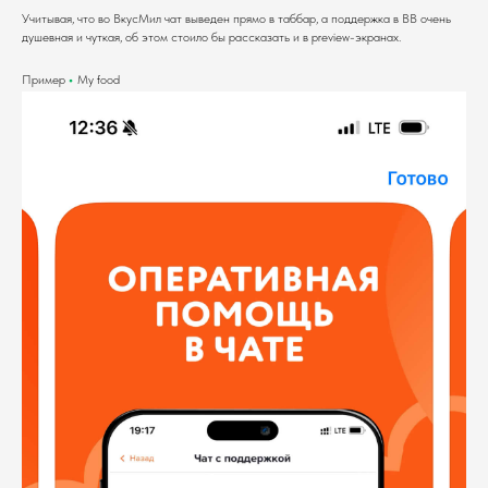
Учитывая, что во ВкусМил чат выведен прямо в таббар, а поддержка в ВВ очень
душевная и чуткая, об этом стоило бы рассказать и в preview-экранах.
Пример
•
My food