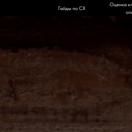
Оценка к
Гайды по CX
оп