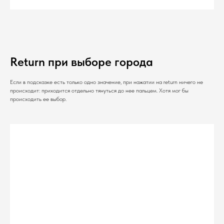
Return при выборе города
Если в подсказке есть только одно значение, при нажатии на return ничего не
происходит: приходится отдельно тянуться до нее пальцем. Хотя мог бы
происходить ее выбор.