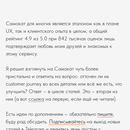
Самокат для многих является эталоном как в плане
UX, так и клиентского опыта в целом, а общий
рейтинг 4.9 из 5.0 при 842 тысячах оценок лишь
подтверждает любовь моих друзей и знакомых к
этому сервису.
Я решил взглянуть на Самокат чуть более
пристально и ответить на вопрос: отточен ли их
customer journey во всех деталях или всё же есть, что
улучшить? Ответ – в цикле статей. Это – вторая из
них (а вот
ссылка
на первую, если ещё не читали).
Есть идеи по дополнениям – обязательно
пишите
,
буду рад обсудить.
Подписывайтесь
на выход новых
статей в Telegram и
делитесь этим постом
с