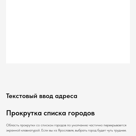
Текстовый ввод адреса
Прокрутка списка городов
Область прокрутки со списком городов по умолчанию частично перекрывается
экранной клавиатурой. Если вы из Ярославля, выбрать город будет чуть труднее.