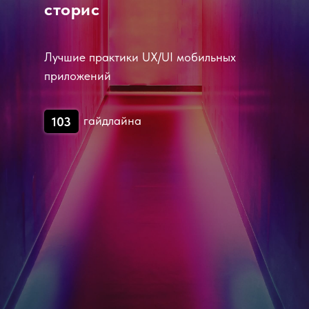
сторис
Лучшие практики UX/UI мобильных
приложений
гайдлайна
103