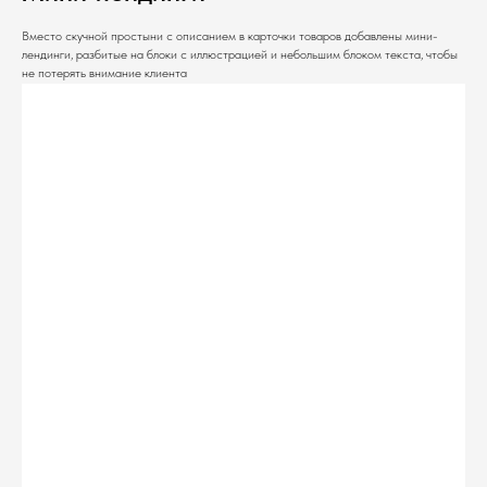
Вместо скучной простыни с описанием в карточки товаров добавлены мини-
лендинги, разбитые на блоки с иллюстрацией и небольшим блоком текста, чтобы
не потерять внимание клиента