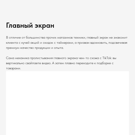
Главный экран
В отличие от большинства прочих магазинов техники, главный экран не знакомит
клиента с кучей акций и скидок с таймерами, а призван вдохновить, подсвечивая
премиум-качество продукции и опыта.
Сама механика пролистывания главного экрана чем-то схожа с TikTok: вы
вертикально свайпаете видео. А затем плавно переходите к подборке с
товарами.