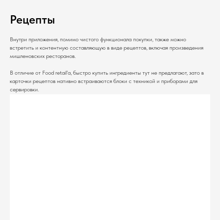
Рецепты
Внутри приложения, помимо чистого функционала покупки, также можно
встретить и контентную составляющую в виде рецептов, включая произведения
мишленовских ресторанов.
В отличие от Food retail'а, быстро купить ингредиенты тут не предлагают, зато в
карточки рецептов нативно встраиваются блоки с техникой и приборами для
сервировки.