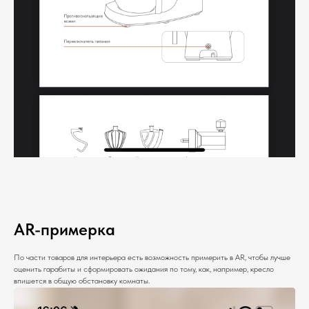
AR-примерка
По части товаров для интерьера есть возможность примерить в AR, чтобы лучше
оценить гарабиты и сформировать ожидания по тому, как, например, кресло
впишется в общую обстановку комнаты.