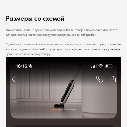
Размеры со схемой
Также, чтобы клиент лучше понимал, впишется ли товар в помещение или место
для хранения, в карточках доступна информация о их габаритах.
Однако, в отличие от большинства e-com сервисов, этот контент представлен не
в просто скучного plain text'а характеристик, а в виде схематичного изображения
практически по каждому товару.