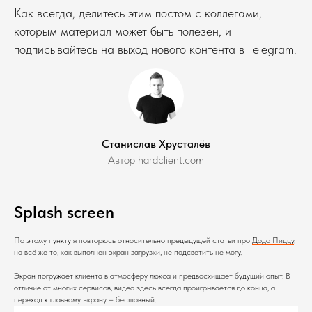
Как всегда, делитесь
этим постом
с коллегами,
которым материал может быть полезен, и
подписывайтесь на выход нового контента
в Telegram
.
Станислав Хрусталёв
Автор hardclient.com
Splash screen
По этому пункту я повторюсь относительно предыдущей статьи про
Додо Пиццу
,
но всё же то, как выполнен экран загрузки, не подсветить не могу.
Экран погружает клиента в атмосферу люкса и предвосхищает будущий опыт. В
отличие от многих сервисов, видео здесь всегда проигрывается до конца, а
переход к главному экрану – бесшовный.