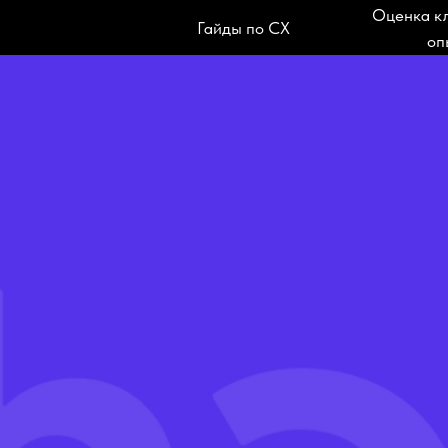
Оценка к
Гайды по CX
оп